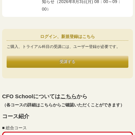
知らせ（2026年8月3日(月) 08：00～09：
00）
2026.07.17
システムメンテナンスに伴うご利用休止のお
知らせ（2026年7月21日(火) 08：30～09：
00）
ログイン、新規登録はこちら
2026.07.03
「3Cパワースキル入門講座」開講いたしま
ご購入、トライアル科目の受講には、ユーザー登録が必要です。
した！
受講する
2026.07.02
システムメンテナンスに伴うご利用休止のお
知らせ（2026年7月3日 08：40～09：00）
2026.06.08
「経営企画スキル検定（FP&A）実践講座」
一部動画アップデートのお知らせ
CFO Schoolについては
こちら
から
2026.05.26
「FASS検定公式問題集（オンライン）」の
（各コースの詳細はこちらからご確認いただくことができます）
回答機能・一部問題リニューアルのお知ら
コース紹介
せ
2026.05.26
システムメンテナンスに伴うご利用休止のお
■ 総合コース
知らせ（2026年5月25日 08：50～09：10）